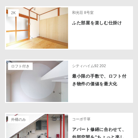
和光荘 8号室
2K
ふた部屋を楽しむ仕掛け
シティハイム92 202
ロフト付き
最小限の手数で、ロフト付
き物件の価値を最大化
コーポ千草
外構のみ
アパート修繕に合わせて、
外部空間を”ちょっと楽し