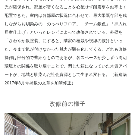
光が確保され、部屋が暗くなることを心配せず耐震壁を効率よく
配置できた。室内は各部屋の状況に合わせて、最大限既存部を残
しながらお馴染みの「のっぺりフロア」「チーム銀色」「押入れ
居室仕上げ」といったレシピによって改修されている。外壁を
「さわやか銀塗装」にすると、隣家の植栽や視線の抜けといっ
た、今まで気が付けなかった魅力が顕在化してくる。どれも改修
操作は部分的で些細なものであるが、各スペースが少しずつ周辺
環境との関係を取り戻すことで、閉じた箱になっていた木賃アパ
ートが、地域と馴染んだ社会資源として生まれ変わる。（新建築
2017年8月号掲載の文章を加筆修正）
改修前の様子