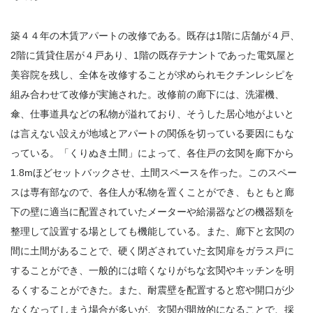
築４４年の木賃アパートの改修である。既存は1階に店舗が４戸、
2階に賃貸住居が４戸あり、1階の既存テナントであった電気屋と
美容院を残し、全体を改修することが求められモクチンレシピを
組み合わせて改修が実施された。改修前の廊下には、洗濯機、
傘、仕事道具などの私物が溢れており、そうした居心地がよいと
は言えない設えが地域とアパートの関係を切っている要因にもな
っている。「くりぬき土間」によって、各住戸の玄関を廊下から
1.8mほどセットバックさせ、土間スペースを作った。このスペー
スは専有部なので、各住人が私物を置くことができ、もともと廊
下の壁に適当に配置されていたメーターや給湯器などの機器類を
整理して設置する場としても機能している。また、廊下と玄関の
間に土間があることで、硬く閉ざされていた玄関扉をガラス戸に
することができ、一般的には暗くなりがちな玄関やキッチンを明
るくすることができた。また、耐震壁を配置すると窓や開口が少
なくなってしまう場合が多いが、玄関が開放的になることで、採