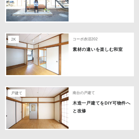
コーポ赤沼202
2K
素材の違いを楽しむ和室
南台の戸建て
戸建て
木造一戸建てをDIY可物件へ
と改修