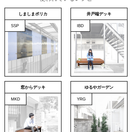
しましまポリカ
井戸端デッキ
SSP
IBD
窓からデッキ
ゆるやガーデン
MKD
YRG