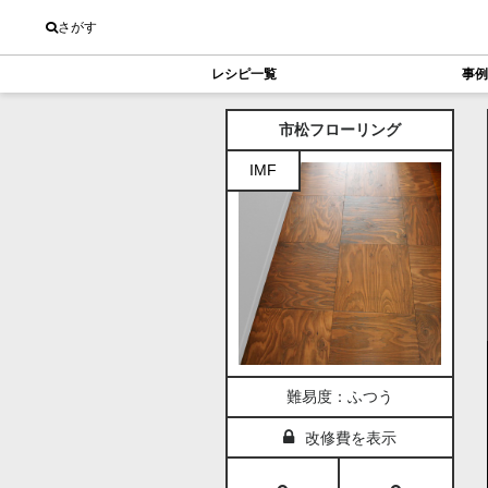
さがす
レシピ一覧
事例
市松フローリング
IMF
難易度：ふつう
改修費を表示