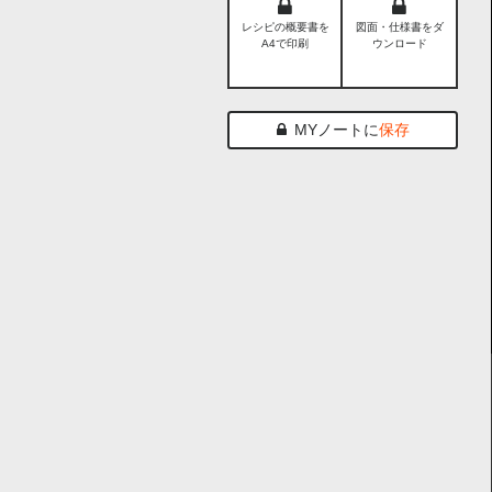
レシピの概要書を
図面・仕様書をダ
A4で印刷
ウンロード
MYノートに
保存